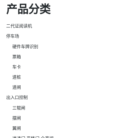
产品分类
二代证阅读机
停车场
硬件车牌识别
票箱
车卡
道桩
道闸
出入口控制
三辊闸
摆闸
翼闸