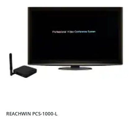
REACHWIN PCS-1000-L