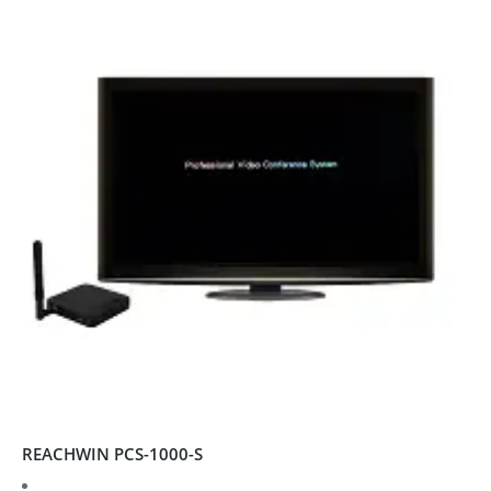
REACHWIN PCS-1000-S