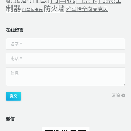
道闸
门口主机
通门
道桩
制器
防火墙
雅马哈全向麦克风
门禁读卡器
在线留言
名字 *
电话 *
信息
清除
提交
微信