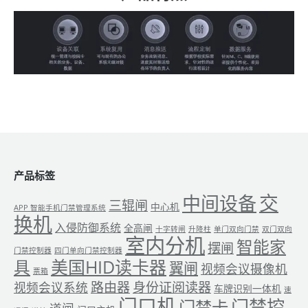
产品标签
交
中间设备
三辊闸
中心机
APP 智能手机门禁管理系统
换机
入侵防御系统
全高闸
十字转闸
升降柱
单门双向门禁
双门双向
室内分机
智能家
摆闸
门禁控制器
四门单向门禁控制器
美国HID读卡器
具
翼闸
视频会议摄像机
票箱
路由器
身份证阅读器
视频会议系统
车牌识别一体机
速
门口机
门禁控
门禁卡