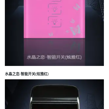
水晶之恋-智能开关(炫雅红)