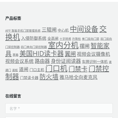
产品标签
交
中间设备
三辊闸
中心机
APP 智能手机门禁管理系统
换机
入侵防御系统
全高闸
十字转闸
升降柱
单门双向门禁
双门双向
室内分机
智能家
摆闸
门禁控制器
四门单向门禁控制器
美国HID读卡器
具
翼闸
视频会议摄像机
票箱
路由器
身份证阅读器
视频会议系统
车牌识别一体机
速
门口机
门禁控
门禁卡
道闸
门口主机
通门
道桩
制器
防火墙
雅马哈全向麦克风
门禁读卡器
在线留言
名字 *