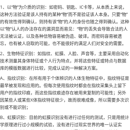
1、以“物”为介质的识别：如密码、钥匙、IC卡等，从本质上来说，
这种方法验证是该人持有的某种“物”而不是验证该人本身。只要“物”
的有效性得到确认，则持有该“物”的人的身份也随之得到确认。这种
以“物”认人的办法存在的漏洞显而易见：“物”的丢失会导致合法的人
无法被认证，以及各种信物容易被伪造、破译。而密码容易被遗
忘，也有被人窃取的可能，也不能很好的满足人们对安全的需要。
2、生物特征识别：如指纹、虹膜、人脸、声音等，主要采用自动化
技术测量其身体特征或个人行为特点，并将这些特征或特点与数据
库的模版数据进行比较，完成认证的一种解决方案。
A、指纹识别：在所有用于个体辨识的人体生物特征中，指纹特征是
最早被发现和应用的。但每次使用指纹时都会在指纹采集头上留下
用户的指纹印痕，而这些指纹痕迹存在被用来复制的可能性；另外
因某些人或某些X体指纹特征很少，故而很难成像，所以需要多次识
别或不能识别；
B、虹膜识别：目前的虹膜识别没有进行过任何的测试，只是用统计
学原理进行过小规模的试验，没有进行过现实世界的唯一认证实