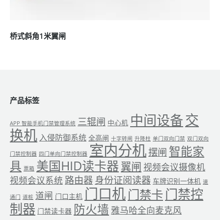
桥式斜角1米翼闸
产品标签
交
中间设备
三辊闸
中心机
APP 智能手机门禁管理系统
换机
入侵防御系统
全高闸
十字转闸
升降柱
单门双向门禁
双门双向
室内分机
智能家
摆闸
门禁控制器
四门单向门禁控制器
美国HID读卡器
具
翼闸
视频会议摄像机
票箱
路由器
身份证阅读器
视频会议系统
车牌识别一体机
速
门口机
门禁控
门禁卡
道闸
门口主机
通门
道桩
制器
防火墙
雅马哈全向麦克风
门禁读卡器