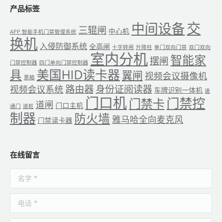
产品标签
交
中间设备
三辊闸
中心机
APP 智能手机门禁管理系统
换机
入侵防御系统
全高闸
十字转闸
升降柱
单门双向门禁
双门双向
室内分机
智能家
摆闸
门禁控制器
四门单向门禁控制器
美国HID读卡器
具
翼闸
视频会议摄像机
票箱
路由器
身份证阅读器
视频会议系统
车牌识别一体机
速
门口机
门禁控
门禁卡
道闸
门口主机
通门
道桩
制器
防火墙
雅马哈全向麦克风
门禁读卡器
在线留言
名字 *
电话 *