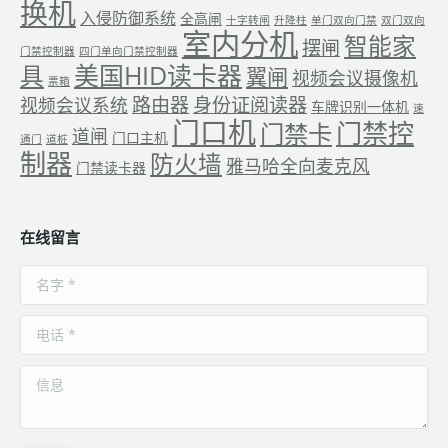
换机
入侵防御系统
全高闸
十字转闸
升降柱
单门双向门禁
双门双向
室内分机
智能家
摆闸
门禁控制器
四门单向门禁控制器
美国HID读卡器
具
翼闸
视频会议摄像机
票箱
路由器
身份证阅读器
视频会议系统
车牌识别一体机
速
门口机
门禁控
门禁卡
道闸
门口主机
通门
道桩
制器
防火墙
雅马哈全向麦克风
门禁读卡器
在线留言
名字 *
电话 *
信息