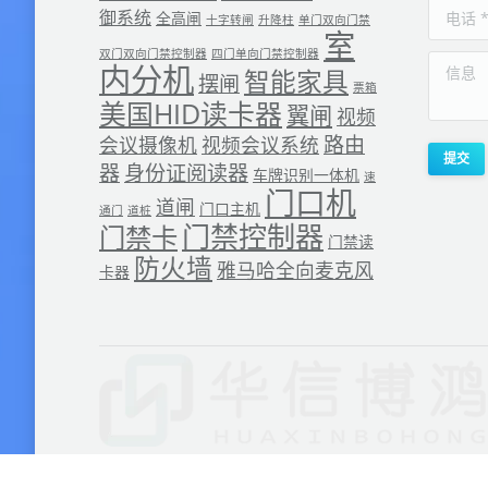
电话 *
御系统
全高闸
十字转闸
升降柱
单门双向门禁
室
双门双向门禁控制器
四门单向门禁控制器
信息
内分机
智能家具
摆闸
票箱
美国HID读卡器
翼闸
视频
路由
会议摄像机
视频会议系统
提交
器
身份证阅读器
车牌识别一体机
速
门口机
道闸
门口主机
通门
道桩
门禁控制器
门禁卡
门禁读
防火墙
雅马哈全向麦克风
卡器