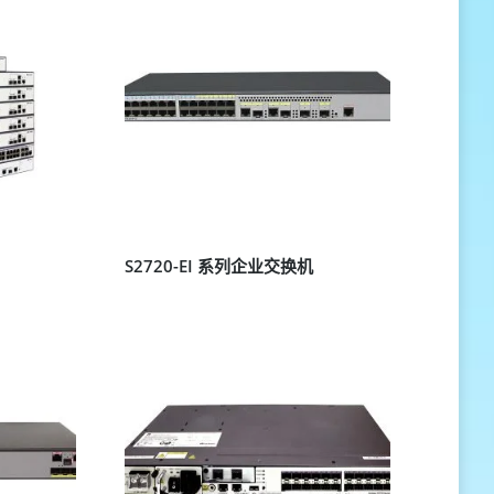
S2720-EI 系列企业交换机