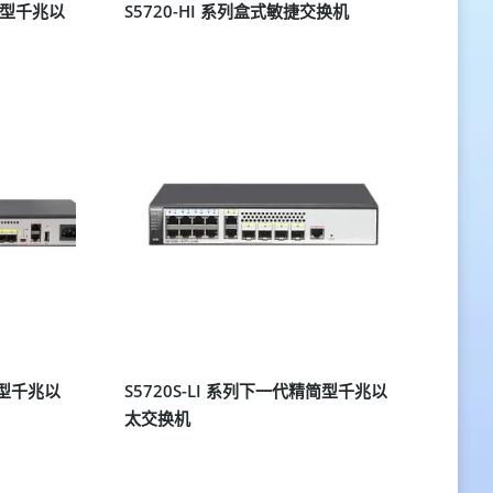
增强型千兆以
S5720-HI 系列盒式敏捷交换机
准型千兆以
S5720S-LI 系列下一代精简型千兆以
太交换机