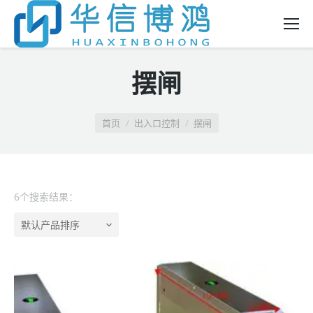
摆闸
首页
出入口控制
摆闸
6个搜索结果：
默认产品排序