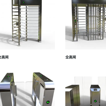
全高闸
全高闸