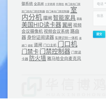
电话 *
御系统
全高闸
十字转闸
升降柱
单门双向门禁
室
双门双向门禁控制器
四门单向门禁控制器
信息
内分机
智能家具
摆闸
票箱
美国HID读卡器
翼闸
视频
路由
会议摄像机
视频会议系统
提交
器
身份证阅读器
车牌识别一体机
速
门口机
道闸
门口主机
通门
道桩
门禁控制器
门禁卡
门禁读
防火墙
雅马哈全向麦克风
卡器