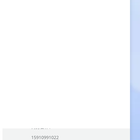
联系我们
商务合作：
15910991022