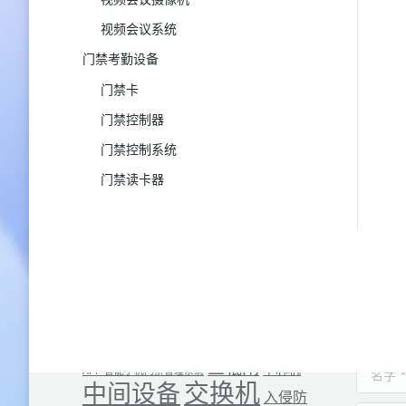
视频会议系统
门禁考勤设备
门禁卡
门禁控制器
门禁控制系统
门禁读卡器
产品标签
在线留
三辊闸
名字 *
中心机
APP 智能手机门禁管理系统
交换机
中间设备
入侵防