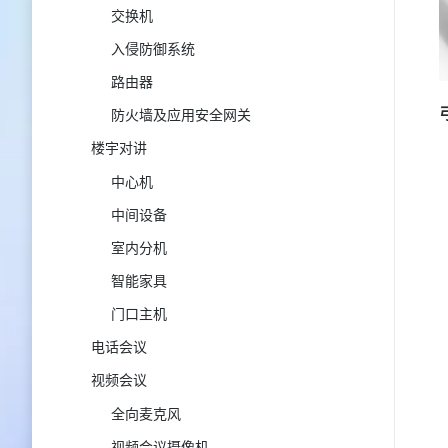
交换机
入侵防御系统
路由器
防火墙及应用安全网关
楼宇对讲
中心机
中间设备
室内分机
智能家具
门口主机
电话会议
视频会议
全向麦克风
视频会议摄像机