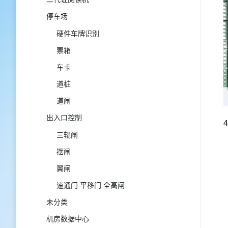
停车场
硬件车牌识别
票箱
车卡
道桩
道闸
出入口控制
三辊闸
摆闸
翼闸
速通门 平移门 全高闸
未分类
机房数据中心