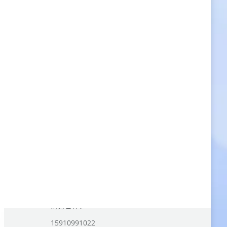
联系我们
商务合作：
15910991022