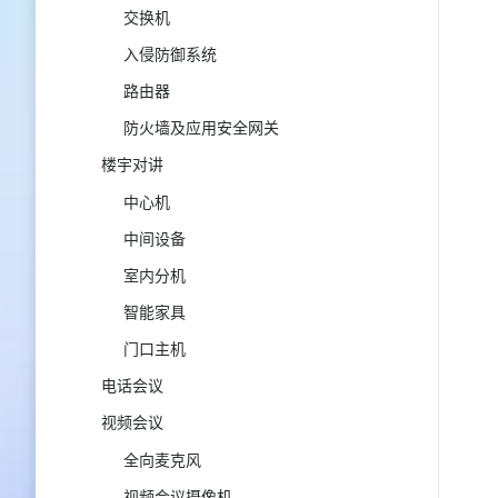
交换机
入侵防御系统
路由器
防火墙及应用安全网关
楼宇对讲
中心机
中间设备
室内分机
智能家具
门口主机
电话会议
视频会议
全向麦克风
视频会议摄像机