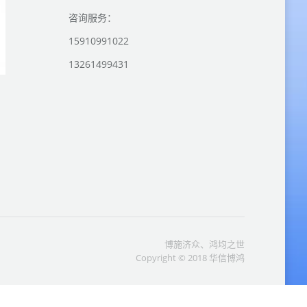
咨询服务：
15910991022
13261499431
博施济众、鸿均之世
Copyright © 2018 华信博鸿