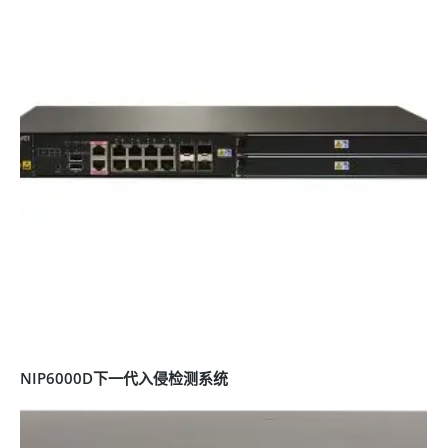
NIP6000D下一代入侵检测系统