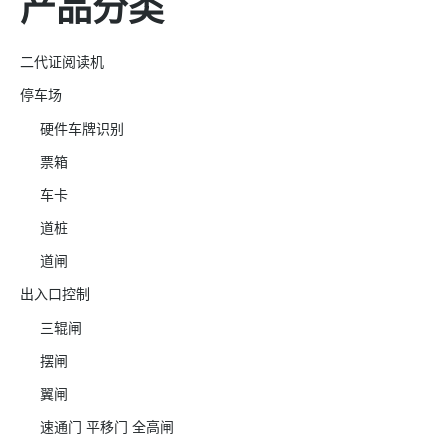
产品分类
二代证阅读机
停车场
硬件车牌识别
票箱
车卡
道桩
道闸
出入口控制
三辊闸
摆闸
翼闸
速通门 平移门 全高闸