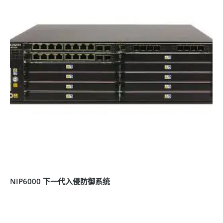
NIP6000 下一代入侵防御系统