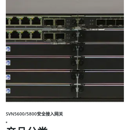
SVN5600/5800安全接入网关