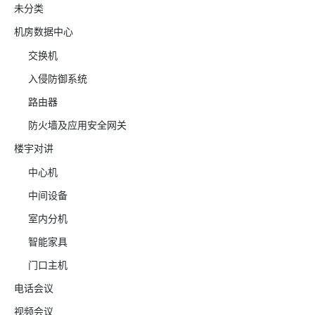
未分类
机房数据中心
交换机
入侵防御系统
路由器
防火墙及应用安全网关
楼宇对讲
中心机
中间设备
室内分机
智能家具
门口主机
电话会议
视频会议