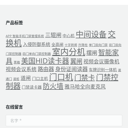
产品标签
交
中间设备
三辊闸
中心机
APP 智能手机门禁管理系统
换机
入侵防御系统
全高闸
十字转闸
升降柱
单门双向门禁
双门双向
室内分机
智能家
摆闸
门禁控制器
四门单向门禁控制器
美国HID读卡器
具
翼闸
视频会议摄像机
票箱
路由器
身份证阅读器
视频会议系统
车牌识别一体机
速
门口机
门禁控
门禁卡
道闸
门口主机
通门
道桩
制器
防火墙
雅马哈全向麦克风
门禁读卡器
在线留言
名字 *