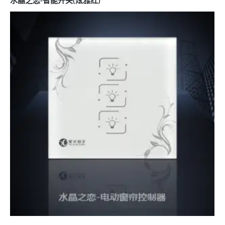
水晶之恋-智能开关(炫雅红)