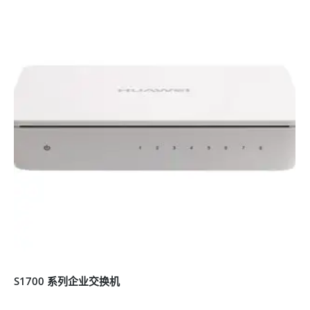
S1700 系列企业交换机