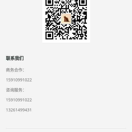
联系我们
商务合作：
15910991022
咨询服务：
15910991022
13261499431