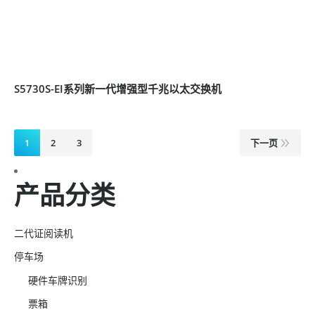
S5730S-EI系列新一代增强型千兆以太交换机
1
2
3
下一页
产品分类
二代证阅读机
停车场
硬件车牌识别
票箱