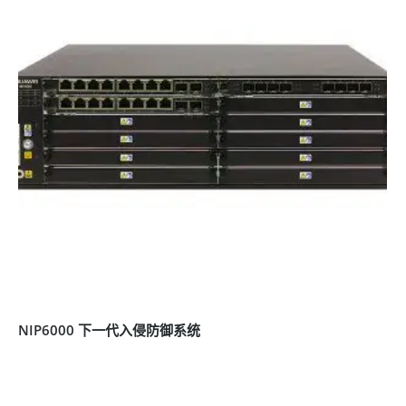
NIP6000 下一代入侵防御系统