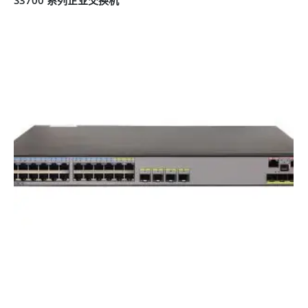
S3700 系列企业交换机