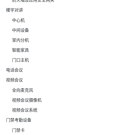
楼宇对讲
中心机
中间设备
室内分机
智能家具
门口主机
电话会议
视频会议
全向麦克风
视频会议摄像机
视频会议系统
门禁考勤设备
门禁卡